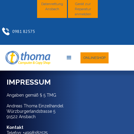
Datenrettung
Gerät zur
Ansbach
Reparatur
anmelden
0981 82575
ONLINESHOP
IMPRESSUM
Angaben gemäß § 5 TMG
Andreas Thoma Einzelhandel
Würzburgerlandstrasse 5
91522 Ansbach
Kontakt
Telefon: +4998182575